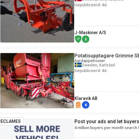
Gepubliceerd: 4d.
J-Maskiner A/S
1
Potatisupptagare Grimme S
Aardappelrooier
Zweden, Karlstad
Gepubliceerd: 4d.
Klaravik AB
6
Post your ads and let buyer
RECLAMES
4 million buyers per month search 