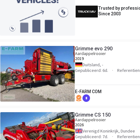
Trusted by professi
Since 2003
Grimme evo 290
Aardappelrooier
2019
Duitsland, -
Gepubliceerd: 6d.
Referentie
E-FARM COM
8
Grimme CS 150
Aardappelrooier
2026
Verenigd Koninkrijk, Dundee
Gepubliceerd: 7d.
Referentie