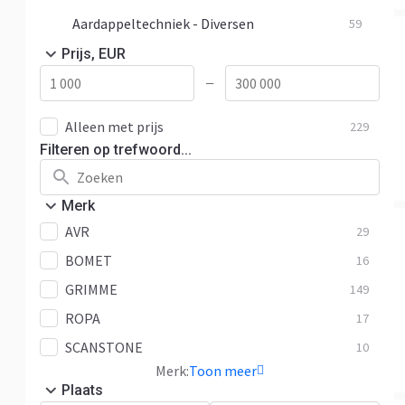
Aardappeltechniek - Diversen
59
Prijs, EUR
—
Alleen met prijs
229
Filteren op trefwoord...
Merk
AVR
29
BOMET
16
GRIMME
149
ROPA
17
SCANSTONE
10
Merk:
Toon meer
Plaats