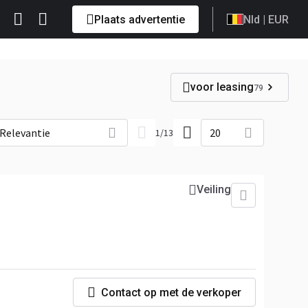
Plaats advertentie
Nld
| EUR
voor leasing
79
Relevantie
20
1
/
13
Veiling
Contact op met de verkoper