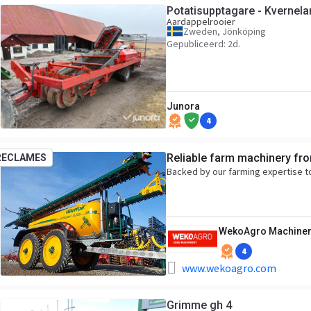
Potatisupptagare - Kvernel
Aardappelrooier
Zweden, Jönköping
Gepubliceerd: 2d.
Junora
4
Reliable farm machinery fr
RECLAMES
Backed by our farming expertise t
WekoAgro Machiner
4
www.wekoagro.com
Grimme gh 4