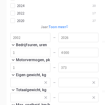
2024
20
2022
17
2020
27
Jaar:
Toon meer
—
Bedrijfsuren, uren
—
Motorvermogen, pk
—
Eigen gewicht, kg
—
Totaalgewicht, kg
—
Max. snelheid, km/h