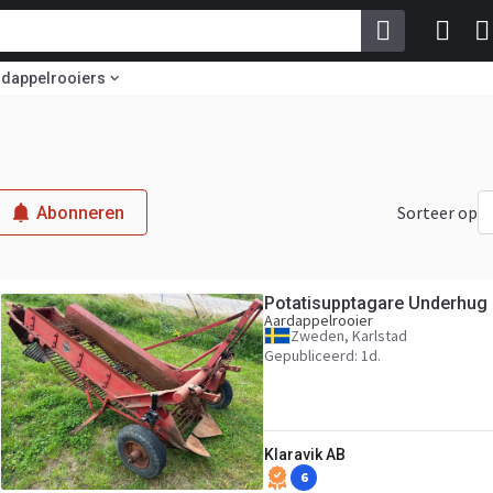
rdappelrooiers
Sorteer op
Abonneren
Potatisupptagare Underhug
Aardappelrooier
Zweden, Karlstad
Gepubliceerd: 1d.
Klaravik AB
6