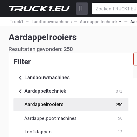
Truck1
Landbouwmachines
Aardappeltechniek
Aa
Aardappelrooiers
Resultaten gevonden:
250
Filter
Landbouwmachines
Aardappeltechniek
371
Aardappelrooiers
250
Aardappelpootmachines
50
Loofklappers
12