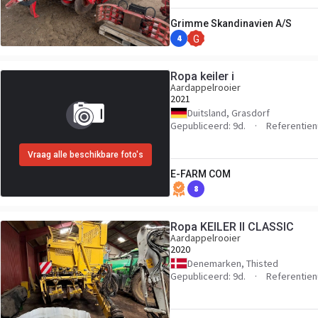
Grimme Skandinavien A/S
4
G
Ropa keiler i
Aardappelrooier
2021
Duitsland, Grasdorf
Gepubliceerd: 9d.
Referentie
Vraag alle beschikbare foto's
E-FARM COM
8
Ropa KEILER II CLASSIC
Aardappelrooier
2020
Denemarken, Thisted
Gepubliceerd: 9d.
Referentie