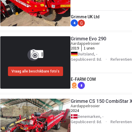
Grimme UK Ltd
4
G
Grimme Evo 290
Aardappelrooier
2019
1 uren
Duitsland, -
Gepubliceerd: 8d.
Referentie
Vraag alle beschikbare foto's
E-FARM COM
8
Grimme CS 150 CombiStar 
Aardappelrooier
2024
Denemarken, -
Gepubliceerd: 8d.
Referentie