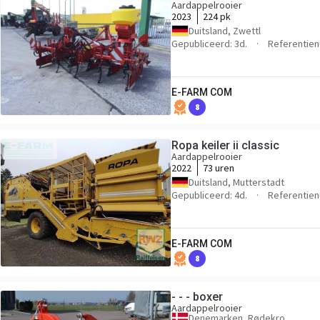
Aardappelrooier
2023
224 pk
Duitsland, Zwettl
Gepubliceerd: 3d.
Referentie
E-FARM COM
8
Ropa keiler ii classic
Aardappelrooier
2022
73 uren
Duitsland, Mutterstadt
Gepubliceerd: 4d.
Referentie
E-FARM COM
8
- - - boxer
Aardappelrooier
Denemarken, Rødekro