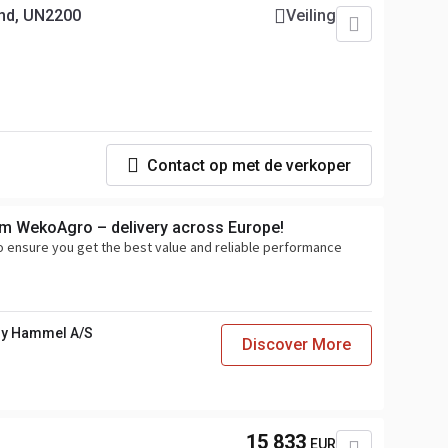
and, UN2200
Veiling
Contact op met de verkoper
om WekoAgro – delivery across Europe!
o ensure you get the best value and reliable performance
y Hammel A/S
Discover More
15 833
EUR