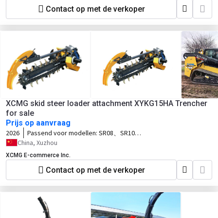
Contact op met de verkoper
XCMG skid steer loader attachment XYKG15HA Trencher
for sale
Prijs op aanvraag
2026
Passend voor modellen:
SR08、SR10、
SR12、SV10、SV12、TV10、TV12
China, Xuzhou
XCMG E-commerce Inc.
Contact op met de verkoper