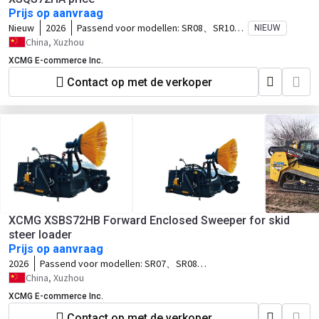
Prijs op aanvraag
Nieuw
2026
Passend voor modellen:
SR08、SR10、
NIEUW
SR12、SV10、SV12、TV10、TV12
China, Xuzhou
XCMG E-commerce Inc.
Contact op met de verkoper
XCMG XSBS72HB Forward Enclosed Sweeper for skid
steer loader
Prijs op aanvraag
2026
Passend voor modellen:
SR07、SR08、
SR10、SR12、SV10、SV12、TV10、
China, Xuzhou
TV12
XCMG E-commerce Inc.
Contact op met de verkoper