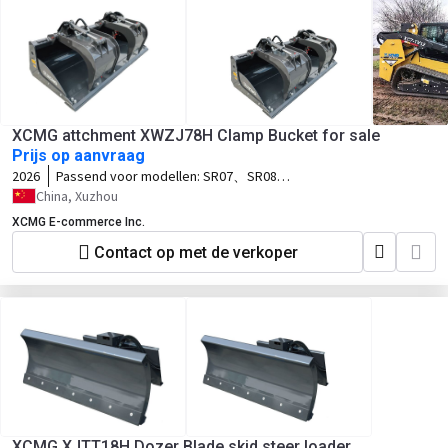
XCMG attchment XWZJ78H Clamp Bucket for sale
Prijs op aanvraag
2026
Passend voor modellen:
SR07、SR08、
SR10、SR12、SV10、SV12、TV10、
China, Xuzhou
TV12
XCMG E-commerce Inc.
Contact op met de verkoper
XCMG XJTT18H Dozer Blade skid steer loader