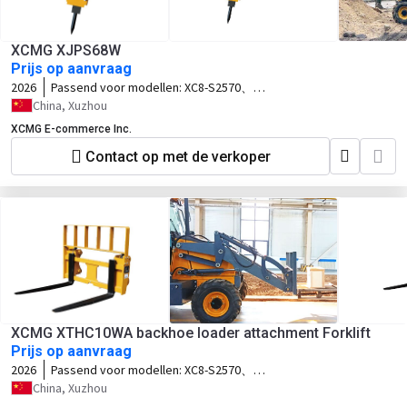
XCMG XJPS68W
Prijs op aanvraag
2026
Passend voor modellen:
XC8-S2570、
XC8-C2570、XC8-S3570、XC8-S3580
China, Xuzhou
XCMG E-commerce Inc.
Contact op met de verkoper
XCMG XTHC10WA backhoe loader attachment Forklift
Prijs op aanvraag
2026
Passend voor modellen:
XC8-S2570、
XC8-C2570
China, Xuzhou