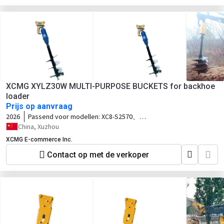
XCMG XYLZ30W MULTI-PURPOSE BUCKETS for backhoe
loader
Prijs op aanvraag
2026
Passend voor modellen:
XC8-S2570、
XC8-C2570、XC8-S3570、XC8-S3580
China, Xuzhou
XCMG E-commerce Inc.
Contact op met de verkoper