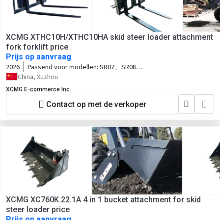
XCMG XTHC10H/XTHC10HA skid steer loader attachment
fork forklift price
Prijs op aanvraag
2026
Passend voor modellen:
SR07、SR08、
SR10、SR12、SV10、SV12、TV10、
China, Xuzhou
TV12
XCMG E-commerce Inc.
Contact op met de verkoper
XCMG XC760K.22.1A 4 in 1 bucket attachment for skid
steer loader price
Prijs op aanvraag