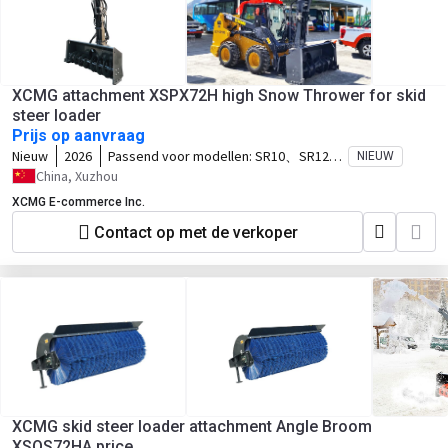
XCMG attachment XSPX72H high Snow Thrower for skid
steer loader
Prijs op aanvraag
Nieuw
2026
Passend voor modellen:
SR10、SR12、
NIEUW
SV10、SV12、TV10、TV12
China, Xuzhou
XCMG E-commerce Inc.
Contact op met de verkoper
XCMG skid steer loader attachment Angle Broom
XSQS72HA price