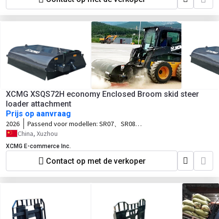
XCMG XSQS72H economy Enclosed Broom skid steer
loader attachment
Prijs op aanvraag
2026
Passend voor modellen:
SR07、SR08、
SR10、SR12、SV10、SV12、TV10、
China, Xuzhou
TV12
XCMG E-commerce Inc.
Contact op met de verkoper