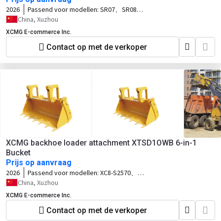
2026
Passend voor modellen:
SR07、SR08、
SR10、SR12、SV10、SV12
China, Xuzhou
XCMG E-commerce Inc.
Contact op met de verkoper
XCMG backhoe loader attachment XTSD1OWB 6-in-1
Bucket
Prijs op aanvraag
2026
Passend voor modellen:
XC8-S2570、
XC8-C2570
China, Xuzhou
XCMG E-commerce Inc.
Contact op met de verkoper