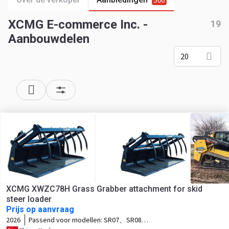
500
XCMG E-commerce Inc. -
19
Aanbouwdelen
20
XCMG XWZC78H Grass Grabber attachment for skid
steer loader
Prijs op aanvraag
2026
Passend voor modellen:
SR07、SR08、