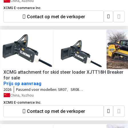
SR10、SR12、SV10、SV12、TV10、
China, Xuzhou
TV12
XCMG E-commerce Inc.
Contact op met de verkoper
XCMG attachment for skid steer loader XJTT18H Breaker
for sale
Prijs op aanvraag
2026
Passend voor modellen:
SR07、SR08、
SR10、SR12、SV10、SV12、TV10、
China, Xuzhou
TV12
XCMG E-commerce Inc.
Contact op met de verkoper