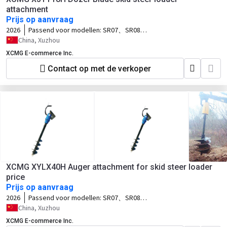
attachment
Prijs op aanvraag
2026
Passend voor modellen:
SR07、SR08、
SR10、SR12、SV10、SV12、TV10、
China, Xuzhou
TV12
XCMG E-commerce Inc.
Contact op met de verkoper
XCMG XYLX40H Auger attachment for skid steer loader
price
Prijs op aanvraag
2026
Passend voor modellen:
SR07、SR08、
SR10、SR12、SV10、SV12、TV10、
China, Xuzhou
TV12
XCMG E-commerce Inc.