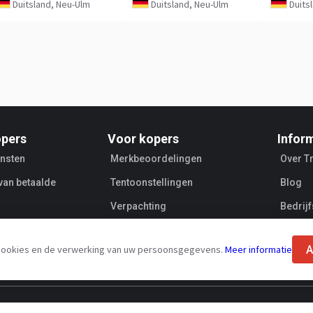
Duitsland, Neu-Ulm
Duitsland, Neu-Ulm
Duits
opers
Voor kopers
Infor
ensten
Merkbeoordelingen
Over T
 van betaalde
Tentoonstellingen
Blog
Verpachting
Bedrij
Verkop
A
n cookies en de verwerking van uw persoonsgegevens.
Meer informatie
ereenkomst
Verwerking van persoonlijke gegevens
Veiligheid van t