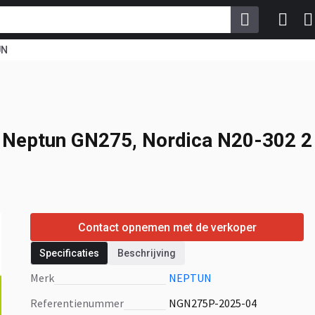
UN
Neptun GN275,
 3020 x 1600 x 400 mm
O
Neptun GN275, Nordica N20-302 2 
Contact opnemen met de verkoper
Specificaties
Beschrijving
Merk
NEPTUN
Referentienummer
NGN275P-2025-04