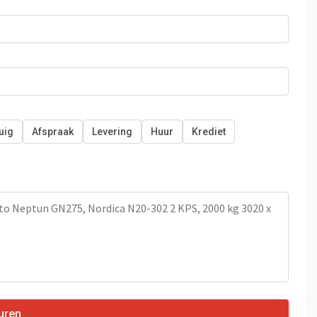
uig
Afspraak
Levering
Huur
Krediet
uren