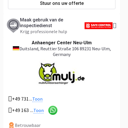
Stuur ons uw offerte
Vraag alle beschikbare foto's
Maak gebruik van de
inspectiedienst
Krijg professionele hulp
Anhaenger Center Neu-Ulm
Duitsland
, Reuttier Straße 106 89231 Neu-Ulm,
Germany
+49 731...
Toon
+49 163 ...
Toon
Betrouwbaar