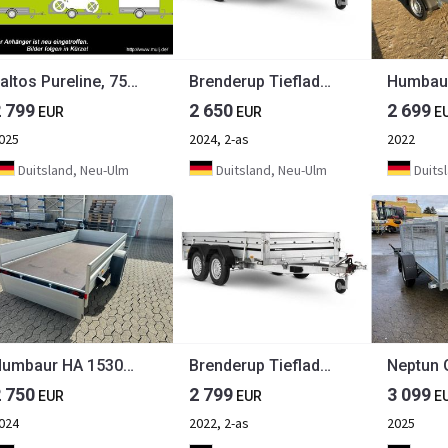
Faltos Pureline, 750 kg, 2420 x 1240 x 300 mm
Brenderup Tieflader 2300S Stahl, 2,0 to. 3010x1530x400mm
2 799
2 650
2 699
EUR
EUR
E
025
2024, 2-as
2022
Duitsland, Neu-Ulm
Duitsland, Neu-Ulm
Duits
Humbaur HA 153015 mit KV, 1500 kg, 3030 x 1500 x 350 mm
Brenderup Tieflader 2300S Stahl, 2,5 to. 3010x1530x400mm
2 750
2 799
3 099
EUR
EUR
E
024
2022, 2-as
2025