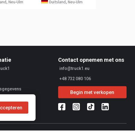
land, Neu-Ulm
Duitsland, Neu-Ulm
matie
Contact opnemen met ons
ruck1
info@truck1.eu
+48 732 080 106
fsgegevens
Begin met verkopen
ers
ccepteren
ransacties