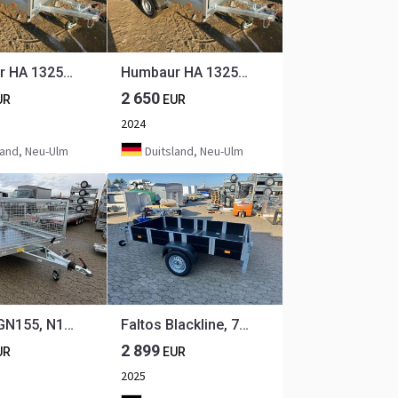
Humbaur HA 132513 mit KV und Bordwandaufsatz, 1300 kg, 2510 x 1310 x 350mm
Humbaur HA 132513 mit Bordwandaufsatz, 1300 kg, 2510 x 1310 x 350mm
2 650
UR
EUR
2024
land, Neu-Ulm
Duitsland, Neu-Ulm
Neptun GN155, N13-305 multi mit Gitter, 1,3 to. 3050 x 1660 x 100 mm
Faltos Blackline, 750 kg, 2420 x 1240 x 300 mm
2 899
UR
EUR
2025