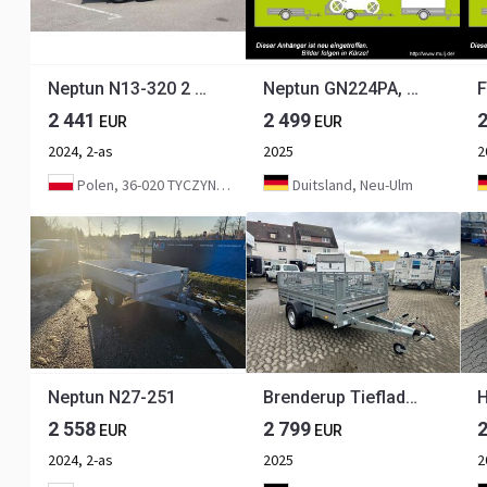
Neptun N13-320 2 kps
Neptun GN224PA, N15-380 m18 wer. A, 1,5 to. 3800 x 1800 x 250 mm
2 441
2 499
EUR
EUR
2024, 2-as
2025
2
Polen, 36-020 TYCZYN, POLAND
Duitsland, Neu-Ulm
Neptun N27-251
Brenderup Tieflader 2300S Stahl Laubgitter, 1,3 to. 3010x1530x400mm
2 558
2 799
EUR
EUR
2024, 2-as
2025
2