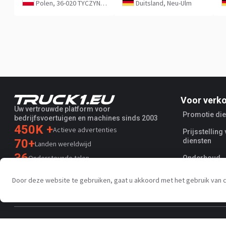
Polen, 36-020 TYCZYN, POLAND
Duitsland, Neu-Ulm
Voor verk
Uw vertrouwde platform voor
Promotie di
bedrijfsvoertuigen en machines sinds 2003
450K +
Actieve advertenties
Prijsstelling
70+
diensten
Landen wereldwijd
36
Ondersteunde talen
Onderhoud
4.7/5
Door deze website te gebruiken, gaat u akkoord met het gebruik va
Trustpilot
Privacybeleid
Algemene voorwaarden
AI Terms
Publieke ov