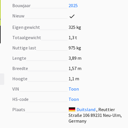
Bouwjaar
2025
Nieuw
Eigen gewicht
325 kg
Totaalgewicht
1,3 t
Nuttige last
975 kg
Lengte
3,89 m
Breedte
1,57 m
Hoogte
1,1 m
VIN
Toon
HS-code
Toon
Plaats
Duitsland
, Reuttier
Straße 106 89231 Neu-Ulm,
Germany