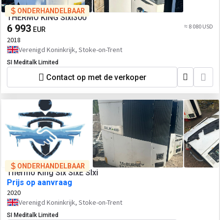
ONDERHANDELBAAR
THERMO KING Slxi300
6 993
≈ 8 080 USD
EUR
2018
Verenigd Koninkrijk, Stoke-on-Trent
SI Meditalk Limited
Contact op met de verkoper
ONDERHANDELBAAR
Thermo King Slx SlxE Slxi
Prijs op aanvraag
2020
Verenigd Koninkrijk, Stoke-on-Trent
SI Meditalk Limited