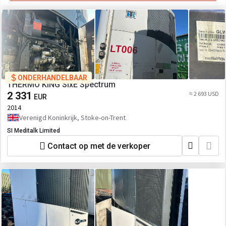
ONDERHANDELBAAR
THERMO KING SlxE Spectrum
2 331
≈ 2 693 USD
EUR
2014
Verenigd Koninkrijk, Stoke-on-Trent
SI Meditalk Limited
Contact op met de verkoper