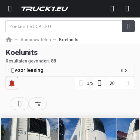
Aanbouwdelen
Koelunits
Koelunits
Resultaten gevonden:
88
voor leasing
8
20
1
/
5