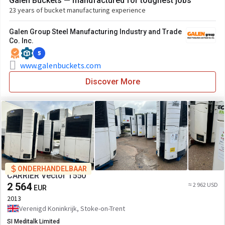
Galen Buckets — manufactured for toughest jobs
23 years of bucket manufacturing experience
Galen Group Steel Manufacturing Industry and Trade
Co. Inc.
5
www.galenbuckets.com
Discover More
ONDERHANDELBAAR
CARRIER Vector 1550
2 564
≈ 2 962 USD
EUR
2013
Verenigd Koninkrijk, Stoke-on-Trent
SI Meditalk Limited