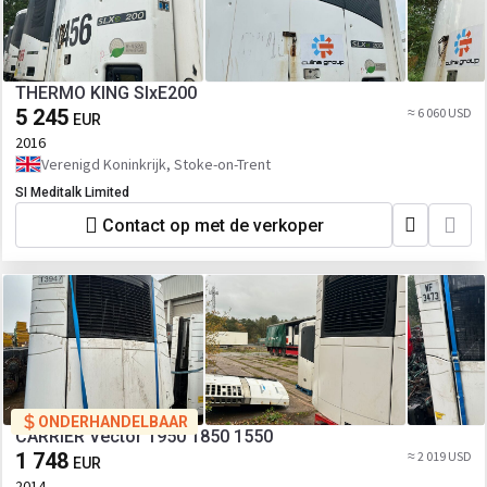
THERMO KING SlxE200
5 245
≈ 6 060 USD
EUR
2016
Verenigd Koninkrijk, Stoke-on-Trent
SI Meditalk Limited
Contact op met de verkoper
ONDERHANDELBAAR
CARRIER Vector 1950 1850 1550
1 748
≈ 2 019 USD
EUR
2014