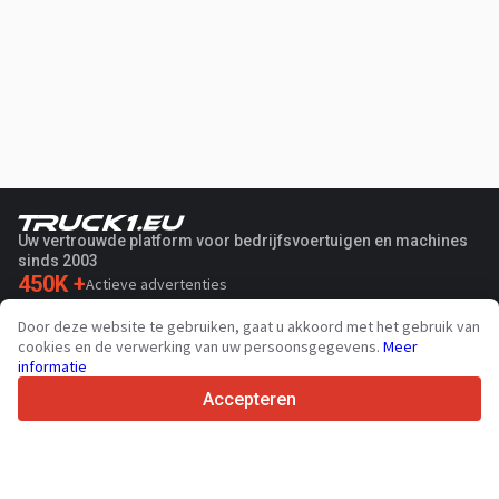
Uw vertrouwde platform voor bedrijfsvoertuigen en machines
sinds 2003
450K +
Actieve advertenties
70+
Landen wereldwijd
Door deze website te gebruiken, gaat u akkoord met het gebruik van
36
Ondersteunde talen
cookies en de verwerking van uw persoonsgegevens.
Meer
informatie
4.7/5
Trustpilot
Accepteren
Voor verkopers
Promotie diensten