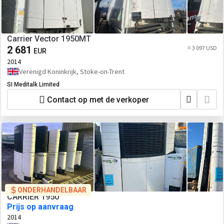
Carrier Vector 1950MT
2 681
≈ 3 097 USD
EUR
2014
Verenigd Koninkrijk, Stoke-on-Trent
SI Meditalk Limited
Contact op met de verkoper
ONDERHANDELBAAR
CARRIER 1950
Prijs op aanvraag
2014