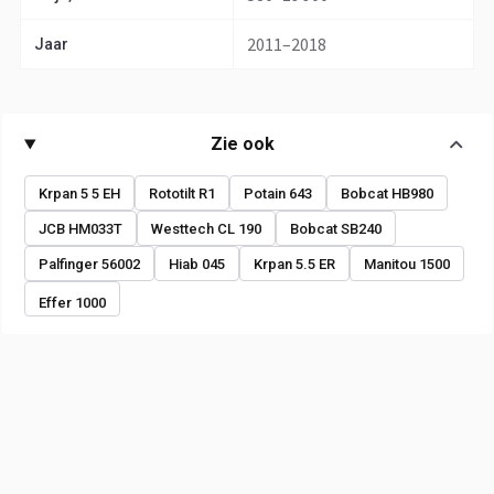
2011–2018
Jaar
Zie ook
Krpan 5 5 EH
Rototilt R1
Potain 643
Bobcat HB980
JCB HM033T
Westtech CL 190
Bobcat SB240
Palfinger 56002
Hiab 045
Krpan 5.5 ER
Manitou 1500
Effer 1000